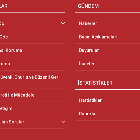
LAR
GÜNDEM
öç
Haberler
 Göç
Basın Açıklamaları
ası Koruma
Duyurular
oruma
İhaleler
üvenli, Onurlu ve Düzenli Geri
İSTATİSTİKLER
reti İle Mücadele
İstatistikler
letişim
Raporlar
ulan Sorular