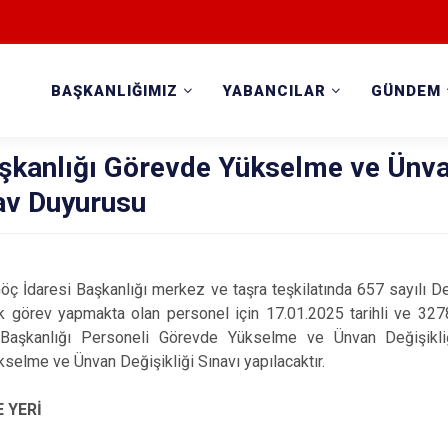
BAŞKANLIĞIMIZ
YABANCILAR
GÜNDEM
aşkanlığı Görevde Yükselme ve Ünv
nav Duyurusu
ı Göç İdaresi Başkanlığı merkez ve taşra teşkilatında 657 sayılı 
k görev yapmakta olan personel için 17.01.2025 tarihli ve 327
 Başkanlığı Personeli Görevde Yükselme ve Ünvan Değişikliğ
elme ve Ünvan Değişikliği Sınavı yapılacaktır.
E YERİ