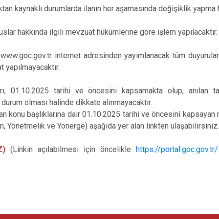
ktan kaynaklı durumlarda ilanın her aşamasında değişiklik yapma h
uslar hakkında ilgili mevzuat hükümlerine göre işlem yapılacaktır
/www.goc.gov.tr internet adresinden yayımlanacak tüm duyurular
gat yapılmayacaktır.
rı, 01.10.2025 tarihi ve öncesini kapsamakta olup; anılan ta
 durum olması halinde dikkate alınmayacaktır.
n konu başlıklarına dair 01.10.2025 tarihi ve öncesini kapsayan 
, Yönetmelik ve Yönerge) aşağıda yer alan linkten ulaşabilirsiniz
Z)
(Linkin açılabilmesi için öncelikle
https://portal.goc.gov.tr/