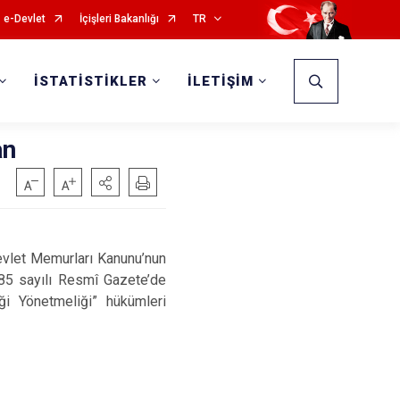
e-Devlet
İçişleri Bakanlığı
TR
İSTATİSTİKLER
İLETİŞİM
an
Devlet Memurları Kanunu’nun
85 sayılı Resmî Gazete’de
i Yönetmeliği” hükümleri