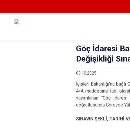
Göç İdaresi B
Değişikliği Sı
03.10.2025
İçişleri Bakanlığı’na bağl
4/A maddesine tabi olara
yayımlanan “Göç İdaresi
doğrultusunda Görevde Yüks
SINAVIN ŞEKLİ, TARİHİ V