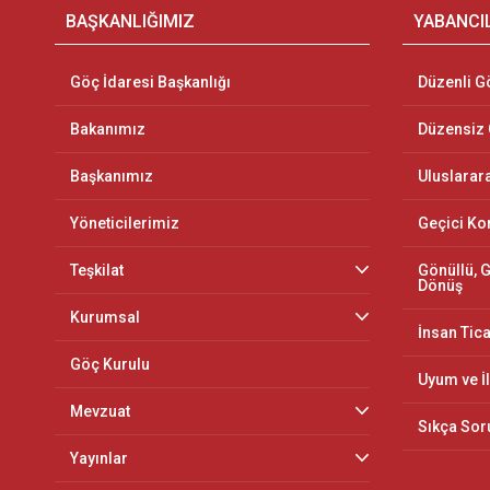
BAŞKANLIĞIMIZ
YABANCI
Göç İdaresi Başkanlığı
Düzenli G
Bakanımız
Düzensiz
Başkanımız
Uluslarar
Yöneticilerimiz
Geçici K
Teşkilat
Gönüllü, G
Dönüş
Kurumsal
İnsan Tica
Göç Kurulu
Uyum ve İ
Mevzuat
Sıkça Sor
Yayınlar