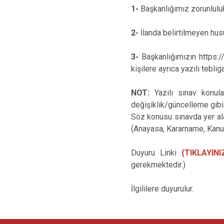
1-
Başkanlığımız zorunlulu
2-
İlanda belirtilmeyen hus
3-
Başkanlığımızın https:/
kişilere ayrıca yazılı tebli
NOT:
Yazılı sınav konula
değişiklik/güncelleme gibi
Söz konusu sınavda yer ala
(Anayasa, Kararname, Kanun
Duyuru Linki
(TIKLAYINI
gerekmektedir.)
İlgililere duyurulur.