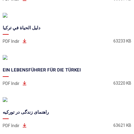
دليل الحياة في تركيا
63233 KB
PDF İndir
EIN LEBENSFÜHRER FÜR DIE TÜRKEI
63220 KB
PDF İndir
راهنمای زندگی در تورکیه
63621 KB
PDF İndir