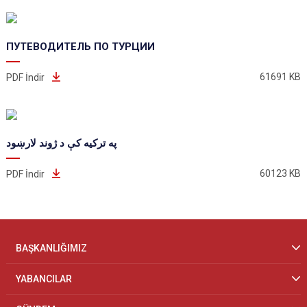
ПУТЕВОДИТЕЛЬ ПО ТУРЦИИ
61691 KB
PDF İndir
په ترکیه کې د ژوند لارښود
60123 KB
PDF İndir
BAŞKANLIĞIMIZ
YABANCILAR