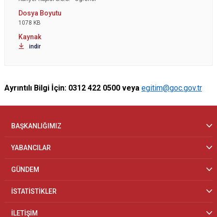
1078 KB
indir
Ayrıntılı Bilgi İçin: 0312 422 0500 veya
egitim@goc.gov.tr
BAŞKANLIĞIMIZ
YABANCILAR
GÜNDEM
İSTATİSTİKLER
İLETİŞİM