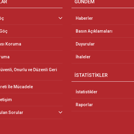
LAR
GÜNDEM
öç
Haberler
 Göç
Basın Açıklamaları
ası Koruma
Duyurular
oruma
İhaleler
üvenli, Onurlu ve Düzenli Geri
İSTATİSTİKLER
reti İle Mücadele
İstatistikler
letişim
Raporlar
ulan Sorular