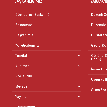
BAŞKANLIĞIMIZ
YABANCI
Göç İdaresi Başkanlığı
Düzenli G
Bakanımız
Düzensiz
Başkanımız
Uluslarar
Yöneticilerimiz
Geçici K
Teşkilat
Gönüllü, G
Dönüş
Kurumsal
İnsan Tica
Göç Kurulu
Uyum ve İ
Mevzuat
Sıkça Sor
Yayınlar